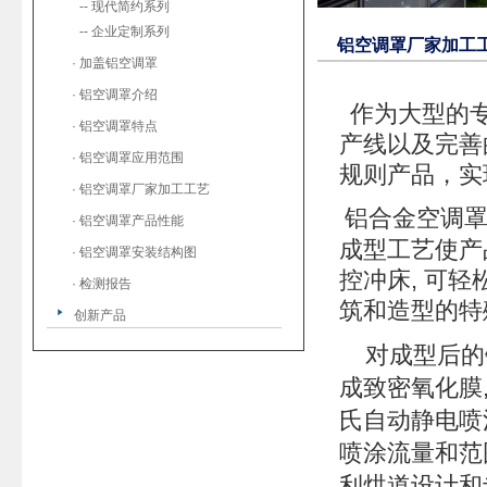
-- 现代简约系列
-- 企业定制系列
铝空调罩厂家加工
· 加盖铝空调罩
· 铝空调罩介绍
作为大型的
· 铝空调罩特点
产线以及完善
· 铝空调罩应用范围
规则产品，实
· 铝空调罩厂家加工工艺
铝合金空调
· 铝空调罩产品性能
成型工艺使产
· 铝空调罩安装结构图
控冲床
,
可轻
· 检测报告
筑和造型的特
创新产品
对成型后的
成致密氧化膜
氏自动静电喷
喷涂流量和范
利烘道设计和