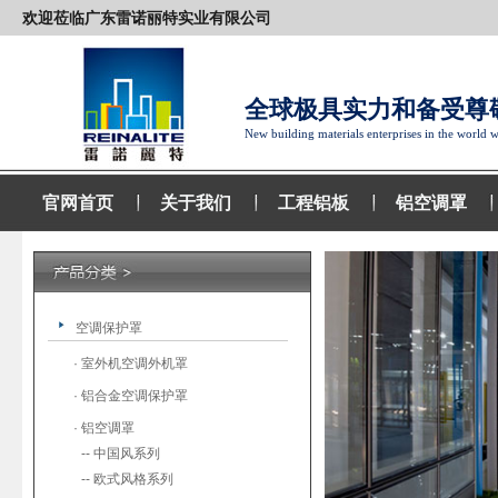
欢迎莅临广东雷诺丽特实业有限公司
全球极具实力和备受尊
New building materials enterprises in the world w
官网首页
关于我们
工程铝板
铝空调罩
空调保护罩
· 室外机空调外机罩
· 铝合金空调保护罩
· 铝空调罩
-- 中国风系列
-- 欧式风格系列